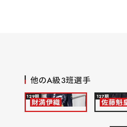
他のA級3班選手
129期
127期
財満伊織
佐藤魁