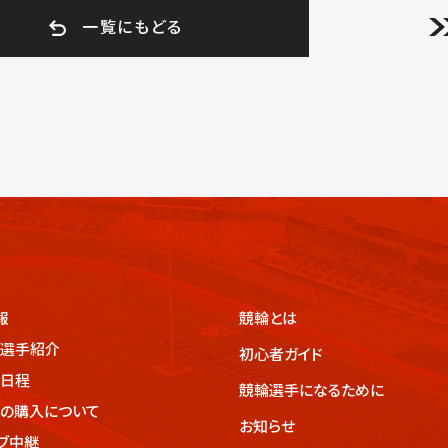
一覧にもどる
報
競輪とは
選手紹介
初心者ガイド
日程
競輪選手になるために
の購入について
お知らせ
ブ中継