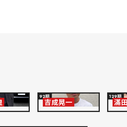
92期
129期
皇
吉成晃一
滿