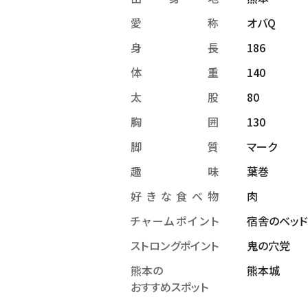
愛称
オバQ
身長
186
体重
140
太股
80
胸囲
130
脚質
マーク
趣味
葉巻
好きな食べ物
肉
チャームポイント
宿舎のベッ
ストロングポイント
鬼の穴党
熊本の
熊本城
おすすめスポット