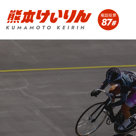
電話投票
87
#
熊本競輪