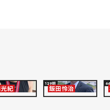
129期
6
田光紀
飯田怜治