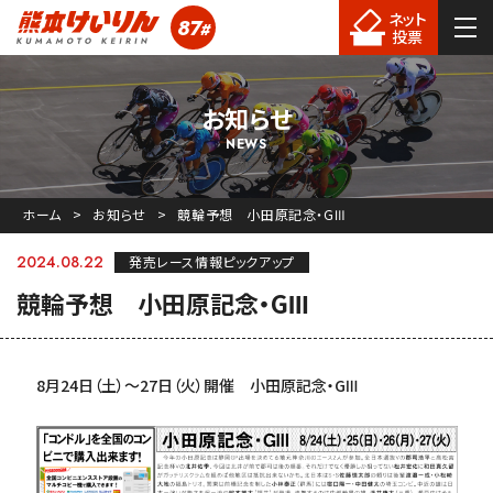
ネット
87
#
熊本競輪
投票
お知らせ
NEWS
ホーム
お知らせ
競輪予想 小田原記念・GⅢ
2024.08.22
発売レース情報ピックアップ
競輪予想 小田原記念・GⅢ
8月24日（土）〜27日（火）開催 小田原記念・GⅢ