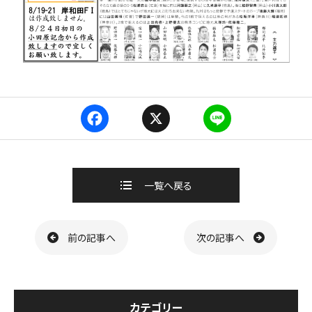
F
X
L
a
i
c
n
e
e
b
一覧へ戻る
o
o
k
ページ送り
前の記事へ
次の記事へ
カテゴリー