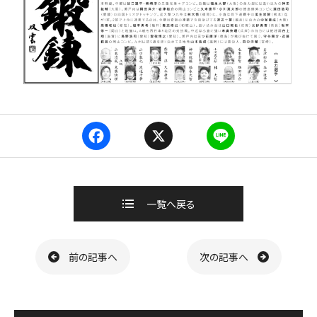
F
X
L
a
i
c
n
e
e
b
一覧へ戻る
o
o
k
ページ送り
前の記事へ
次の記事へ