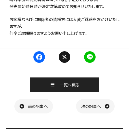
発売開始時日時が決定次第改めてお知らせいたします。
お客様ならびに関係者の皆様方には大変ご迷惑をおかけいたし
ますが、
何卒ご理解賜りますようお願い申し上げます。
F
X
L
a
i
c
n
e
e
b
一覧へ戻る
o
o
k
ページ送り
前の記事へ
次の記事へ