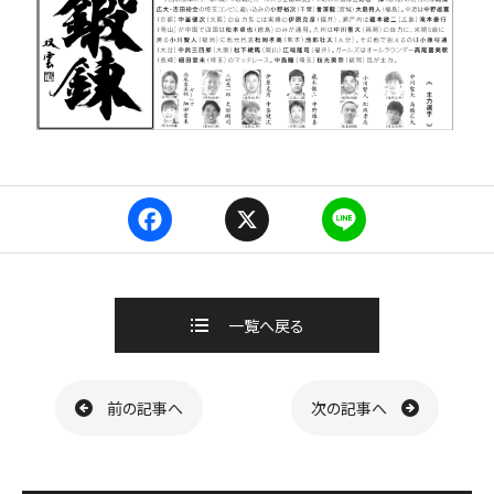
F
X
L
a
i
c
n
e
e
b
一覧へ戻る
o
o
k
ページ送り
前の記事へ
次の記事へ