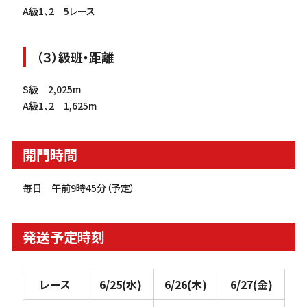
A級1、2 5レース
（３）級班・距離
S級 2,025m
A級1、2 1,625m
開門時間
毎日 午前9時45分（予定）
発送予定時刻
レース
6/25(
水
)
6/26(
木
)
6/27(
金
)