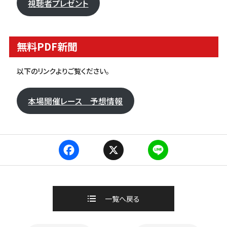
視聴者プレゼント
無料PDF新聞
以下のリンクよりご覧ください。
本場開催レース 予想情報
F
X
L
a
i
c
n
e
e
b
一覧へ戻る
o
o
k
ページ送り