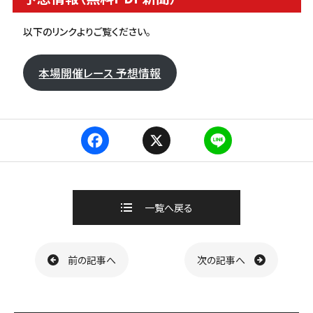
以下のリンクよりご覧ください。
本場開催レース 予想情報
F
X
L
a
i
c
n
e
e
b
一覧へ戻る
o
o
k
ページ送り
前の記事へ
次の記事へ