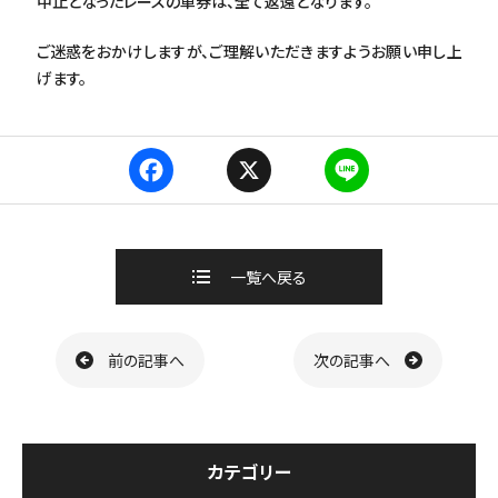
中止となったレースの車券は、全て返還となります。
ご迷惑をおかけしますが、ご理解いただきますようお願い申し上
げます。
F
X
L
a
i
c
n
e
e
b
一覧へ戻る
o
o
k
ページ送り
前の記事へ
次の記事へ
カテゴリー